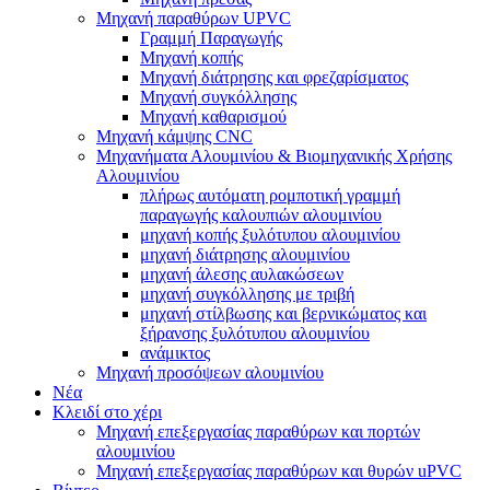
Μηχανή παραθύρων UPVC
Γραμμή Παραγωγής
Μηχανή κοπής
Μηχανή διάτρησης και φρεζαρίσματος
Μηχανή συγκόλλησης
Μηχανή καθαρισμού
Μηχανή κάμψης CNC
Μηχανήματα Αλουμινίου & Βιομηχανικής Χρήσης
Αλουμινίου
πλήρως αυτόματη ρομποτική γραμμή
παραγωγής καλουπιών αλουμινίου
μηχανή κοπής ξυλότυπου αλουμινίου
μηχανή διάτρησης αλουμινίου
μηχανή άλεσης αυλακώσεων
μηχανή συγκόλλησης με τριβή
μηχανή στίλβωσης και βερνικώματος και
ξήρανσης ξυλότυπου αλουμινίου
ανάμικτος
Μηχανή προσόψεων αλουμινίου
Νέα
Κλειδί στο χέρι
Μηχανή επεξεργασίας παραθύρων και πορτών
αλουμινίου
Μηχανή επεξεργασίας παραθύρων και θυρών uPVC