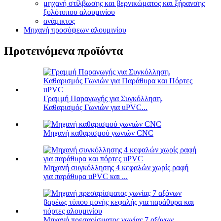
μηχανή στίλβωσης και βερνικώματος και ξήρανσης
ξυλότυπου αλουμινίου
ανάμικτος
Μηχανή προσόψεων αλουμινίου
Προτεινόμενα προϊόντα
Γραμμή Παραγωγής για Συγκόλληση,
Καθαρισμός Γωνιών για uPVC...
Μηχανή καθαρισμού γωνιών CNC
Μηχανή συγκόλλησης 4 κεφαλών χωρίς ραφή
για παράθυρα uPVC και ...
Μηχανή πρεσαρίσματος γωνίας 7 αξόνων