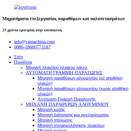
Μηχανήματα επεξεργασίας παραθύρων και υαλοπετασμάτων
23 χρόνια εμπειρίας στην κατασκευή
info@cgmachina.com
0086-18660773187
Σπίτι
Προϊόντα
Μηχανή πλαισίου ηλιακού πάνελ
ΑΥΤΟΜΑΤΗ ΓΡΑΜΜΗ ΠΑΡΑΓΩΓΗΣ
Μηχανή παραθύρων αλουμινίου (με αποθήκη
υλικών)
Μηχανή παραθύρων αλουμινίου (χωρίς αποθήκη
υλικών)
Αυτόματη Γραμμή Παραγωγής
ΜΗΧΑΝΗ ΠΑΡΑΘΥΡΩΝ ΑΛΟΥΜΙΝΙΟΥ
Μηχανή κοπής
Μηχανή διάτρησης και φρεζαρίσματος
Μηχανή πτύχωσης
Μηχανή συναρμολόγησης πλαισίων
Μηχανή πρέσας