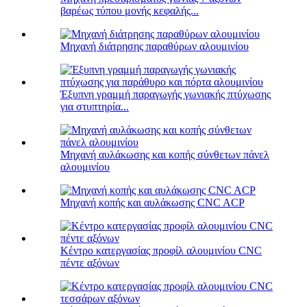
βαρέως τύπου μονής κεφαλής...
Μηχανή διάτρησης παραθύρων αλουμινίου
Έξυπνη γραμμή παραγωγής γωνιακής πτύχωσης
για στυπτηρία...
Μηχανή αυλάκωσης και κοπής σύνθετων πάνελ
αλουμινίου
Μηχανή κοπής και αυλάκωσης CNC ACP
Κέντρο κατεργασίας προφίλ αλουμινίου CNC
πέντε αξόνων