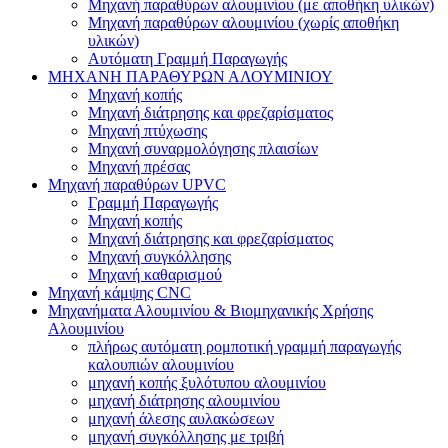
Μηχανή παραθύρων αλουμινίου (με αποθήκη υλικών)
Μηχανή παραθύρων αλουμινίου (χωρίς αποθήκη
υλικών)
Αυτόματη Γραμμή Παραγωγής
ΜΗΧΑΝΗ ΠΑΡΑΘΥΡΩΝ ΑΛΟΥΜΙΝΙΟΥ
Μηχανή κοπής
Μηχανή διάτρησης και φρεζαρίσματος
Μηχανή πτύχωσης
Μηχανή συναρμολόγησης πλαισίων
Μηχανή πρέσας
Μηχανή παραθύρων UPVC
Γραμμή Παραγωγής
Μηχανή κοπής
Μηχανή διάτρησης και φρεζαρίσματος
Μηχανή συγκόλλησης
Μηχανή καθαρισμού
Μηχανή κάμψης CNC
Μηχανήματα Αλουμινίου & Βιομηχανικής Χρήσης
Αλουμινίου
πλήρως αυτόματη ρομποτική γραμμή παραγωγής
καλουπιών αλουμινίου
μηχανή κοπής ξυλότυπου αλουμινίου
μηχανή διάτρησης αλουμινίου
μηχανή άλεσης αυλακώσεων
μηχανή συγκόλλησης με τριβή