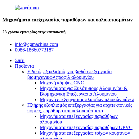
Μηχανήματα επεξεργασίας παραθύρων και υαλοπετασμάτων
23 χρόνια εμπειρίας στην κατασκευή
info@cgmachina.com
0086-18660773187
Σπίτι
Προϊόντα
Ειδικός εξοπλισμός για βαθιά επεξεργασία
βιομηχανικών προφίλ αλουμινίου
Μηχανή κάμψης CNC
Μηχανήματα για Ξυλότυπους Αλουμινίου &
Βιομηχανική Επεξεργασία Αλουμινίου
Μηχανή επεξεργασίας πλαισίων ηλιακών πάνελ
Πλήρης εξοπλισμός επεξεργασίας για αρχιτεκτονικές
πόρτες, παράθυρα και υαλοπετάσματα
Μηχανήματα επεξεργασίας παραθύρων
αλουμινίου
Μηχανήματα επεξεργασίας παραθύρων UPVC
Μηχανήματα επεξεργασίας τοίχων κουρτινών
αλουμινίου