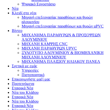
Ψηφιακό Εργοστάσιο
Νέα
Κλειδί στο χέρι
Μηχανή επεξεργασίας παραθύρων και θυρών
αλουμινίου
Μηχανή επεξεργασίας παραθύρων και θυρών uPVC
Βίντεο
ΜΗΧΑΝΗΜΑ ΠΑΡΑΘΥΡΩΝ & ΠΡΟΣΟΨΕΩΝ
ΑΛΟΥΜΙΝΙΟΥ
ΜΗΧΑΝΗ ΚΑΜΨΗΣ CNC
ΜΗΧΑΝΗ ΠΑΡΑΘΥΡΩΝ UPVC
ΞΥΛΟΤΥΠΟ ΑΛΟΥΜΙΝΙΟΥ & ΒΙΟΜΗΧΑΝΙΚΗ
ΜΗΧΑΝΗ ΑΛΟΥΜΙΝΙΟΥ
ΜΗΧΑΝΗΜΑ ΠΛΑΙΣΙΟΥ ΗΛΙΑΚΟΥ ΠΑΝΕΛ
Σχετικά με εμάς
Υπηρεσίες
Πιστοποιητικό
Επικοινωνήστε μαζί μας
Προτεινόμενα
Εταιρικά Νέα
Νέα του Κλάδου
Εταιρικά Νέα
Νέα του Κλάδου
Εταιρικά Νέα