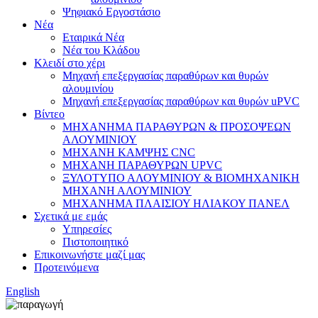
Ψηφιακό Εργοστάσιο
Νέα
Εταιρικά Νέα
Νέα του Κλάδου
Κλειδί στο χέρι
Μηχανή επεξεργασίας παραθύρων και θυρών
αλουμινίου
Μηχανή επεξεργασίας παραθύρων και θυρών uPVC
Βίντεο
ΜΗΧΑΝΗΜΑ ΠΑΡΑΘΥΡΩΝ & ΠΡΟΣΟΨΕΩΝ
ΑΛΟΥΜΙΝΙΟΥ
ΜΗΧΑΝΗ ΚΑΜΨΗΣ CNC
ΜΗΧΑΝΗ ΠΑΡΑΘΥΡΩΝ UPVC
ΞΥΛΟΤΥΠΟ ΑΛΟΥΜΙΝΙΟΥ & ΒΙΟΜΗΧΑΝΙΚΗ
ΜΗΧΑΝΗ ΑΛΟΥΜΙΝΙΟΥ
ΜΗΧΑΝΗΜΑ ΠΛΑΙΣΙΟΥ ΗΛΙΑΚΟΥ ΠΑΝΕΛ
Σχετικά με εμάς
Υπηρεσίες
Πιστοποιητικό
Επικοινωνήστε μαζί μας
Προτεινόμενα
English