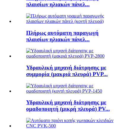
πλαισίων ηλιακών πάνελ...
Πλήρως αυτόματη παραγωγή
πλαισίων ηλιακών πάνελ...
Υδραυλική μηχανή διάτρησης με
συμμορία (μακριά πλευρά) PVP...
Υδραυλική μηχανή διάτρησης με
ομαδοποιητή (μικρή πλευρά) PV...