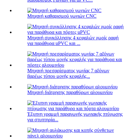
Μηχανή καθαρισμού γωνιών CNC
Μηχανή συγκόλλησης 4 κεφαλών χωρίς ραφή
για παράθυρα uPVC και ...
Μηχανή πρεσαρίσματος γωνίας 7 αξόνων
βαρέως τύπου μονής κεφαλής...
Μηχανή διάτρησης παραθύρων αλουμινίου
Έξυπνη γραμμή παραγωγής γωνιακής πτύχωσης
για στυπτηρία...