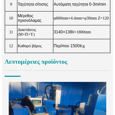
9
Ταχύτητα σίτισης
Αυτόματη ταχύτητα 0-3m/min
Μέγεθος
10
φ600mm×4.4mm×φ30mm Z=120
πριονόλαμας
Διαστάσεις
11
3140
×
138
0×1800mm
(Μ×Π×Υ)
12
Καθαρό βάρος
Περίπου 1500
Kg
Λεπτομέρειες προϊόντος