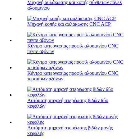
Μηχανή αυλάκωσης και κοπής σύνθετων πάνελ
αλουμινίου
Μηχανή κοπής και αυλάκωσης CNC ACP
Κέντρο κατεργασίας προφίλ αλουμινίου CNC
πέντε αξόνων
Κέντρο κατεργασίας προφίλ αλουμινίου CNC
τεσσάρων αξόνων
Αυτόματη μηχανή στερέωσης βιδών δύο
κεφαλών
Αυτόματη μηχανή στερέωσης βιδών μονής
κεφαλής