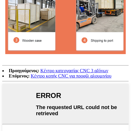
Προηγούμενος:
Κέντρο κατεργασίας CNC 3 αξόνων
Επόμενος:
Κέντρο κοπής CNC για προφίλ αλουμινίου