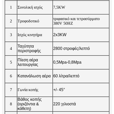
1
Συνολική ισχύς
7,5KW
τριφασικό και τετρασύρματο
2
Τροφοδοτικό
380V 50HZ
3
Ισχύς κινητήρα
2x3KW
Ταχύτητα
4
2800 στροφές/λεπτό
περιστροφής
Πίεση αέρα
5
0,5Mpa-0,8Mpa
λειτουργίας
6
Κατανάλωση αέρα
60 λίτρα/λεπτό
7
Γωνία κοπής
+/- 45°
Βάθος κοπής
8
(οριζόντια &
220 χιλιοστά
κάθετη)