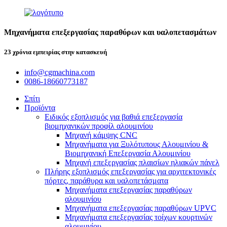
Μηχανήματα επεξεργασίας παραθύρων και υαλοπετασμάτων
23 χρόνια εμπειρίας στην κατασκευή
info@cgmachina.com
0086-18660773187
Σπίτι
Προϊόντα
Ειδικός εξοπλισμός για βαθιά επεξεργασία
βιομηχανικών προφίλ αλουμινίου
Μηχανή κάμψης CNC
Μηχανήματα για Ξυλότυπους Αλουμινίου &
Βιομηχανική Επεξεργασία Αλουμινίου
Μηχανή επεξεργασίας πλαισίων ηλιακών πάνελ
Πλήρης εξοπλισμός επεξεργασίας για αρχιτεκτονικές
πόρτες, παράθυρα και υαλοπετάσματα
Μηχανήματα επεξεργασίας παραθύρων
αλουμινίου
Μηχανήματα επεξεργασίας παραθύρων UPVC
Μηχανήματα επεξεργασίας τοίχων κουρτινών
αλουμινίου