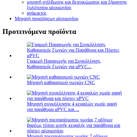
μηχανή στίλβωσης και βερνικώματος και ξήρανσης
ξυλότυπου αλουμινίου
ανάμικτος
Μηχανή προσόψεων αλουμινίου
Προτεινόμενα προϊόντα
Γραμμή Παραγωγής για Συγκόλληση,
Καθαρισμός Γωνιών για uPVC...
Μηχανή καθαρισμού γωνιών CNC
Μηχανή συγκόλλησης 4 κεφαλών χωρίς ραφή
για παράθυρα uPVC και ...
Μηχανή πρεσαρίσματος γωνίας 7 αξόνων