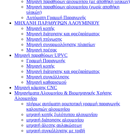
Μηχανή παραθύρων αλουμινίου (με αποθήκη υλικών)
Μηχανή παραθύρων αλουμινίου (χωρίς αποθήκη
υλικών)
Αυτόματη Γραμμή Παραγωγής
ΜΗΧΑΝΗ ΠΑΡΑΘΥΡΩΝ ΑΛΟΥΜΙΝΙΟΥ
Μηχανή κοπής
Μηχανή διάτρησης και φρεζαρίσματος
Μηχανή πτύχωσης
Μηχανή συναρμολόγησης πλαισίων
Μηχανή πρέσας
Μηχανή παραθύρων UPVC
Γραμμή Παραγωγής
Μηχανή κοπής
Μηχανή διάτρησης και φρεζαρίσματος
Μηχανή συγκόλλησης
Μηχανή καθαρισμού
Μηχανή κάμψης CNC
Μηχανήματα Αλουμινίου & Βιομηχανικής Χρήσης
Αλουμινίου
πλήρως αυτόματη ρομποτική γραμμή παραγωγής
καλουπιών αλουμινίου
μηχανή κοπής ξυλότυπου αλουμινίου
μηχανή διάτρησης αλουμινίου
μηχανή άλεσης αυλακώσεων
μηχανή συγκόλλησης με τριβή