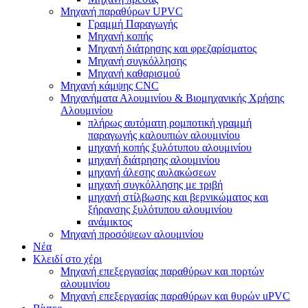
Μηχανή παραθύρων UPVC
Γραμμή Παραγωγής
Μηχανή κοπής
Μηχανή διάτρησης και φρεζαρίσματος
Μηχανή συγκόλλησης
Μηχανή καθαρισμού
Μηχανή κάμψης CNC
Μηχανήματα Αλουμινίου & Βιομηχανικής Χρήσης
Αλουμινίου
πλήρως αυτόματη ρομποτική γραμμή
παραγωγής καλουπιών αλουμινίου
μηχανή κοπής ξυλότυπου αλουμινίου
μηχανή διάτρησης αλουμινίου
μηχανή άλεσης αυλακώσεων
μηχανή συγκόλλησης με τριβή
μηχανή στίλβωσης και βερνικώματος και
ξήρανσης ξυλότυπου αλουμινίου
ανάμικτος
Μηχανή προσόψεων αλουμινίου
Νέα
Κλειδί στο χέρι
Μηχανή επεξεργασίας παραθύρων και πορτών
αλουμινίου
Μηχανή επεξεργασίας παραθύρων και θυρών uPVC