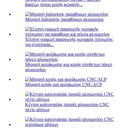
βαρέως τύπου μονής κεφαλής...
Μηχανή διάτρησης παραθύρων αλουμινίου
Έξυπνη γραμμή παραγωγής γωνιακής πτύχωσης
για στυπτηρία...
Μηχανή αυλάκωσης και κοπής σύνθετων πάνελ
αλουμινίου
Μηχανή κοπής και αυλάκωσης CNC ACP
Κέντρο κατεργασίας προφίλ αλουμινίου CNC
πέντε αξόνων