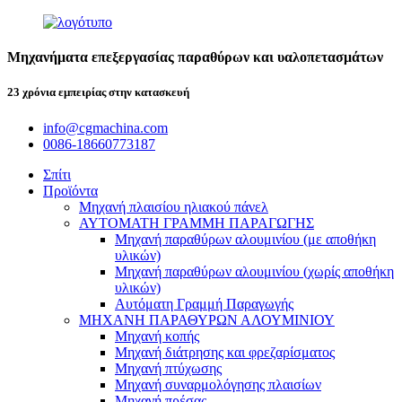
Μηχανήματα επεξεργασίας παραθύρων και υαλοπετασμάτων
23 χρόνια εμπειρίας στην κατασκευή
info@cgmachina.com
0086-18660773187
Σπίτι
Προϊόντα
Μηχανή πλαισίου ηλιακού πάνελ
ΑΥΤΟΜΑΤΗ ΓΡΑΜΜΗ ΠΑΡΑΓΩΓΗΣ
Μηχανή παραθύρων αλουμινίου (με αποθήκη
υλικών)
Μηχανή παραθύρων αλουμινίου (χωρίς αποθήκη
υλικών)
Αυτόματη Γραμμή Παραγωγής
ΜΗΧΑΝΗ ΠΑΡΑΘΥΡΩΝ ΑΛΟΥΜΙΝΙΟΥ
Μηχανή κοπής
Μηχανή διάτρησης και φρεζαρίσματος
Μηχανή πτύχωσης
Μηχανή συναρμολόγησης πλαισίων
Μηχανή πρέσας