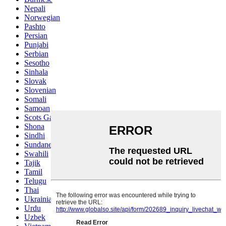
Nepali
Norwegian
Pashto
Persian
Punjabi
Serbian
Sesotho
Sinhala
Slovak
Slovenian
Somali
Samoan
Scots Gaelic
Shona
Sindhi
Sundanese
Swahili
Tajik
Tamil
Telugu
Thai
Ukrainian
Urdu
Uzbek