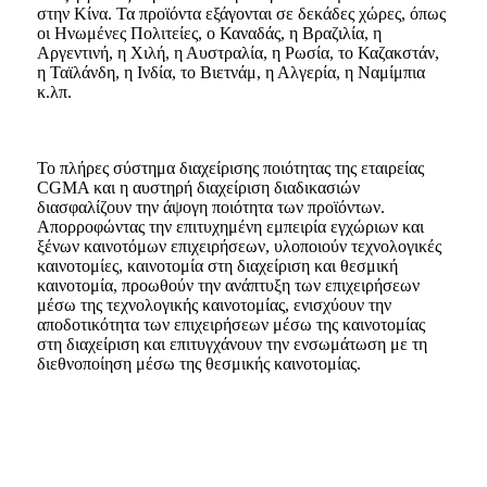
στην Κίνα. Τα προϊόντα εξάγονται σε δεκάδες χώρες, όπως
οι Ηνωμένες Πολιτείες, ο Καναδάς, η Βραζιλία, η
Αργεντινή, η Χιλή, η Αυστραλία, η Ρωσία, το Καζακστάν,
η Ταϊλάνδη, η Ινδία, το Βιετνάμ, η Αλγερία, η Ναμίμπια
κ.λπ.
Το πλήρες σύστημα διαχείρισης ποιότητας της εταιρείας
CGMA και η αυστηρή διαχείριση διαδικασιών
διασφαλίζουν την άψογη ποιότητα των προϊόντων.
Απορροφώντας την επιτυχημένη εμπειρία εγχώριων και
ξένων καινοτόμων επιχειρήσεων, υλοποιούν τεχνολογικές
καινοτομίες, καινοτομία στη διαχείριση και θεσμική
καινοτομία, προωθούν την ανάπτυξη των επιχειρήσεων
μέσω της τεχνολογικής καινοτομίας, ενισχύουν την
αποδοτικότητα των επιχειρήσεων μέσω της καινοτομίας
στη διαχείριση και επιτυγχάνουν την ενσωμάτωση με τη
διεθνοποίηση μέσω της θεσμικής καινοτομίας.