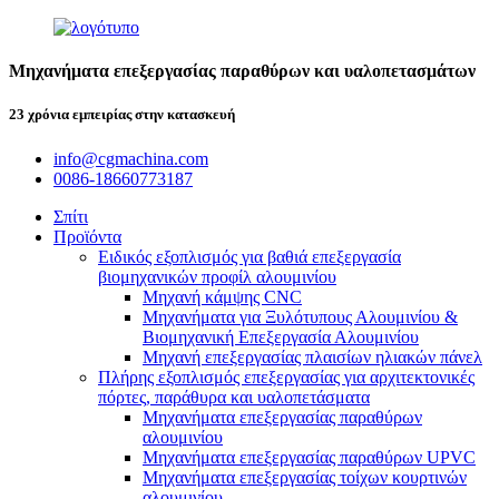
Μηχανήματα επεξεργασίας παραθύρων και υαλοπετασμάτων
23 χρόνια εμπειρίας στην κατασκευή
info@cgmachina.com
0086-18660773187
Σπίτι
Προϊόντα
Ειδικός εξοπλισμός για βαθιά επεξεργασία
βιομηχανικών προφίλ αλουμινίου
Μηχανή κάμψης CNC
Μηχανήματα για Ξυλότυπους Αλουμινίου &
Βιομηχανική Επεξεργασία Αλουμινίου
Μηχανή επεξεργασίας πλαισίων ηλιακών πάνελ
Πλήρης εξοπλισμός επεξεργασίας για αρχιτεκτονικές
πόρτες, παράθυρα και υαλοπετάσματα
Μηχανήματα επεξεργασίας παραθύρων
αλουμινίου
Μηχανήματα επεξεργασίας παραθύρων UPVC
Μηχανήματα επεξεργασίας τοίχων κουρτινών
αλουμινίου