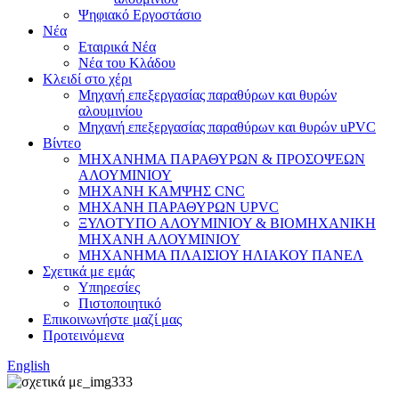
Ψηφιακό Εργοστάσιο
Νέα
Εταιρικά Νέα
Νέα του Κλάδου
Κλειδί στο χέρι
Μηχανή επεξεργασίας παραθύρων και θυρών
αλουμινίου
Μηχανή επεξεργασίας παραθύρων και θυρών uPVC
Βίντεο
ΜΗΧΑΝΗΜΑ ΠΑΡΑΘΥΡΩΝ & ΠΡΟΣΟΨΕΩΝ
ΑΛΟΥΜΙΝΙΟΥ
ΜΗΧΑΝΗ ΚΑΜΨΗΣ CNC
ΜΗΧΑΝΗ ΠΑΡΑΘΥΡΩΝ UPVC
ΞΥΛΟΤΥΠΟ ΑΛΟΥΜΙΝΙΟΥ & ΒΙΟΜΗΧΑΝΙΚΗ
ΜΗΧΑΝΗ ΑΛΟΥΜΙΝΙΟΥ
ΜΗΧΑΝΗΜΑ ΠΛΑΙΣΙΟΥ ΗΛΙΑΚΟΥ ΠΑΝΕΛ
Σχετικά με εμάς
Υπηρεσίες
Πιστοποιητικό
Επικοινωνήστε μαζί μας
Προτεινόμενα
English