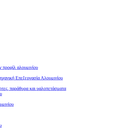
ν προφίλ αλουμινίου
ηχανική Επεξεργασία Αλουμινίου
όρτες, παράθυρα και υαλοπετάσματα
υ
υμινίου
υ