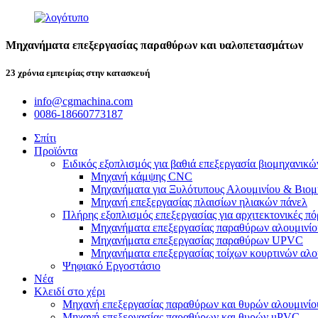
Μηχανήματα επεξεργασίας παραθύρων και υαλοπετασμάτων
23 χρόνια εμπειρίας στην κατασκευή
info@cgmachina.com
0086-18660773187
Σπίτι
Προϊόντα
Ειδικός εξοπλισμός για βαθιά επεξεργασία βιομηχανικώ
Μηχανή κάμψης CNC
Μηχανήματα για Ξυλότυπους Αλουμινίου & Βιομ
Μηχανή επεξεργασίας πλαισίων ηλιακών πάνελ
Πλήρης εξοπλισμός επεξεργασίας για αρχιτεκτονικές π
Μηχανήματα επεξεργασίας παραθύρων αλουμινίο
Μηχανήματα επεξεργασίας παραθύρων UPVC
Μηχανήματα επεξεργασίας τοίχων κουρτινών αλο
Ψηφιακό Εργοστάσιο
Νέα
Κλειδί στο χέρι
Μηχανή επεξεργασίας παραθύρων και θυρών αλουμινίο
Μηχανή επεξεργασίας παραθύρων και θυρών uPVC