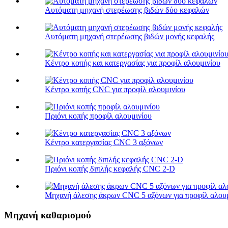
Αυτόματη μηχανή στερέωσης βιδών δύο κεφαλών
Αυτόματη μηχανή στερέωσης βιδών μονής κεφαλής
Κέντρο κοπής και κατεργασίας για προφίλ αλουμινίου
Κέντρο κοπής CNC για προφίλ αλουμινίου
Πριόνι κοπής προφίλ αλουμινίου
Κέντρο κατεργασίας CNC 3 αξόνων
Πριόνι κοπής διπλής κεφαλής CNC 2-D
Μηχανή άλεσης άκρων CNC 5 αξόνων για προφίλ αλου
Μηχανή καθαρισμού