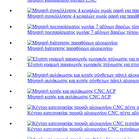
Μηχανή συγκόλλησης 4 κεφαλών χωρίς ραφή για παράθ
Μηχανή πρεσαρίσματος γωνίας 7 αξόνων βαρέως τύπου 
Μηχανή διάτρησης παραθύρων αλουμινίου
Έξυπνη γραμμή παραγωγής γωνιακής πτύχωσης για στυπ
Μηχανή αυλάκωσης και κοπής σύνθετων πάνελ αλουμιν
Μηχανή κοπής και αυλάκωσης CNC ACP
Κέντρο κατεργασίας προφίλ αλουμινίου CNC πέντε αξ
Κέντρο κατεργασίας προφίλ αλουμινίου CNC τεσσάρω