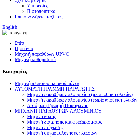
Σχετικά με εμάς
Υπηρεσίες
Πιστοποιητικό
Επικοινωνήστε μαζί μας
English
Σπίτι
Προϊόντα
Μηχανή παραθύρων UPVC
Μηχανή καθαρισμού
Κατηγορίες
Μηχανή πλαισίου ηλιακού πάνελ
ΑΥΤΟΜΑΤΗ ΓΡΑΜΜΗ ΠΑΡΑΓΩΓΗΣ
Μηχανή παραθύρων αλουμινίου (με αποθήκη υλικών)
Μηχανή παραθύρων αλουμινίου (χωρίς αποθήκη υλικών
Αυτόματη Γραμμή Παραγωγής
ΜΗΧΑΝΗ ΠΑΡΑΘΥΡΩΝ ΑΛΟΥΜΙΝΙΟΥ
Μηχανή κοπής
Μηχανή διάτρησης και φρεζαρίσματος
Μηχανή πτύχωσης
Μηχανή συναρμολόγησης πλαισίων