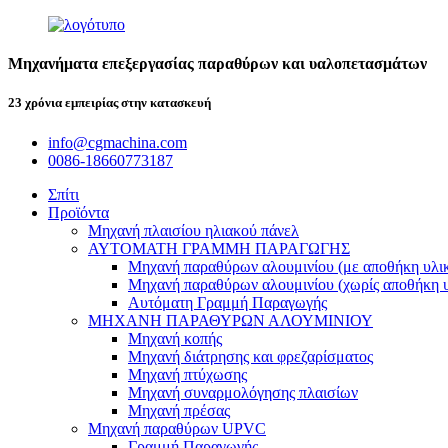
Μηχανήματα επεξεργασίας παραθύρων και υαλοπετασμάτων
23 χρόνια εμπειρίας στην κατασκευή
info@cgmachina.com
0086-18660773187
Σπίτι
Προϊόντα
Μηχανή πλαισίου ηλιακού πάνελ
ΑΥΤΟΜΑΤΗ ΓΡΑΜΜΗ ΠΑΡΑΓΩΓΗΣ
Μηχανή παραθύρων αλουμινίου (με αποθήκη υλι
Μηχανή παραθύρων αλουμινίου (χωρίς αποθήκη 
Αυτόματη Γραμμή Παραγωγής
ΜΗΧΑΝΗ ΠΑΡΑΘΥΡΩΝ ΑΛΟΥΜΙΝΙΟΥ
Μηχανή κοπής
Μηχανή διάτρησης και φρεζαρίσματος
Μηχανή πτύχωσης
Μηχανή συναρμολόγησης πλαισίων
Μηχανή πρέσας
Μηχανή παραθύρων UPVC
Γραμμή Παραγωγής