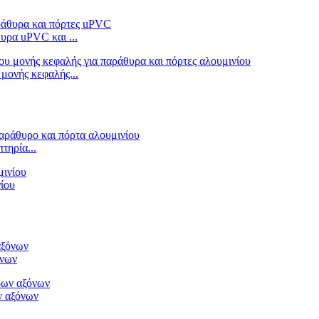
υρα uPVC και ...
μονής κεφαλής...
τηρία...
ίου
όνων
ν αξόνων