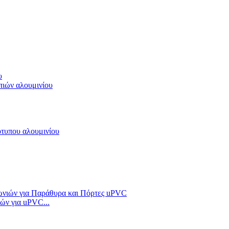
υ
πιών αλουμινίου
ότυπου αλουμινίου
ών για uPVC...