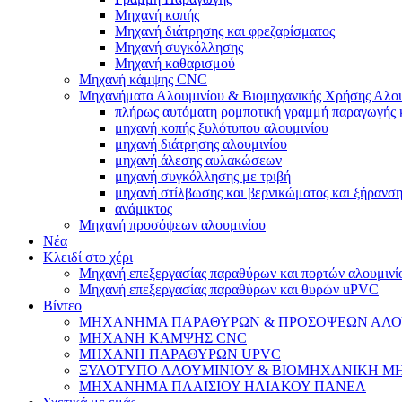
Μηχανή κοπής
Μηχανή διάτρησης και φρεζαρίσματος
Μηχανή συγκόλλησης
Μηχανή καθαρισμού
Μηχανή κάμψης CNC
Μηχανήματα Αλουμινίου & Βιομηχανικής Χρήσης Αλου
πλήρως αυτόματη ρομποτική γραμμή παραγωγής 
μηχανή κοπής ξυλότυπου αλουμινίου
μηχανή διάτρησης αλουμινίου
μηχανή άλεσης αυλακώσεων
μηχανή συγκόλλησης με τριβή
μηχανή στίλβωσης και βερνικώματος και ξήρανση
ανάμικτος
Μηχανή προσόψεων αλουμινίου
Νέα
Κλειδί στο χέρι
Μηχανή επεξεργασίας παραθύρων και πορτών αλουμινί
Μηχανή επεξεργασίας παραθύρων και θυρών uPVC
Βίντεο
ΜΗΧΑΝΗΜΑ ΠΑΡΑΘΥΡΩΝ & ΠΡΟΣΟΨΕΩΝ ΑΛΟ
ΜΗΧΑΝΗ ΚΑΜΨΗΣ CNC
ΜΗΧΑΝΗ ΠΑΡΑΘΥΡΩΝ UPVC
ΞΥΛΟΤΥΠΟ ΑΛΟΥΜΙΝΙΟΥ & ΒΙΟΜΗΧΑΝΙΚΗ Μ
ΜΗΧΑΝΗΜΑ ΠΛΑΙΣΙΟΥ ΗΛΙΑΚΟΥ ΠΑΝΕΛ