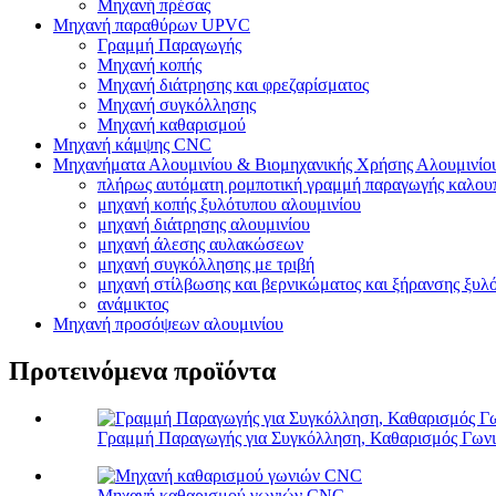
Μηχανή πρέσας
Μηχανή παραθύρων UPVC
Γραμμή Παραγωγής
Μηχανή κοπής
Μηχανή διάτρησης και φρεζαρίσματος
Μηχανή συγκόλλησης
Μηχανή καθαρισμού
Μηχανή κάμψης CNC
Μηχανήματα Αλουμινίου & Βιομηχανικής Χρήσης Αλουμινίο
πλήρως αυτόματη ρομποτική γραμμή παραγωγής καλου
μηχανή κοπής ξυλότυπου αλουμινίου
μηχανή διάτρησης αλουμινίου
μηχανή άλεσης αυλακώσεων
μηχανή συγκόλλησης με τριβή
μηχανή στίλβωσης και βερνικώματος και ξήρανσης ξυλ
ανάμικτος
Μηχανή προσόψεων αλουμινίου
Προτεινόμενα προϊόντα
Γραμμή Παραγωγής για Συγκόλληση, Καθαρισμός Γωνι
Μηχανή καθαρισμού γωνιών CNC