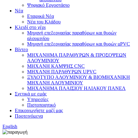
Ψηφιακό Εργοστάσιο
Νέα
Εταιρικά Νέα
Νέα του Κλάδου
Κλειδί στο χέρι
Μηχανή επεξεργασίας παραθύρων και θυρών
αλουμινίου
Μηχανή επεξεργασίας παραθύρων και θυρών uPVC
Βίντεο
ΜΗΧΑΝΗΜΑ ΠΑΡΑΘΥΡΩΝ & ΠΡΟΣΟΨΕΩΝ
ΑΛΟΥΜΙΝΙΟΥ
ΜΗΧΑΝΗ ΚΑΜΨΗΣ CNC
ΜΗΧΑΝΗ ΠΑΡΑΘΥΡΩΝ UPVC
ΞΥΛΟΤΥΠΟ ΑΛΟΥΜΙΝΙΟΥ & ΒΙΟΜΗΧΑΝΙΚΗ
ΜΗΧΑΝΗ ΑΛΟΥΜΙΝΙΟΥ
ΜΗΧΑΝΗΜΑ ΠΛΑΙΣΙΟΥ ΗΛΙΑΚΟΥ ΠΑΝΕΛ
Σχετικά με εμάς
Υπηρεσίες
Πιστοποιητικό
Επικοινωνήστε μαζί μας
Προτεινόμενα
English