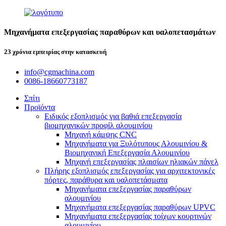
Μηχανήματα επεξεργασίας παραθύρων και υαλοπετασμάτων
23 χρόνια εμπειρίας στην κατασκευή
info@cgmachina.com
0086-18660773187
Σπίτι
Προϊόντα
Ειδικός εξοπλισμός για βαθιά επεξεργασία
βιομηχανικών προφίλ αλουμινίου
Μηχανή κάμψης CNC
Μηχανήματα για Ξυλότυπους Αλουμινίου &
Βιομηχανική Επεξεργασία Αλουμινίου
Μηχανή επεξεργασίας πλαισίων ηλιακών πάνελ
Πλήρης εξοπλισμός επεξεργασίας για αρχιτεκτονικές
πόρτες, παράθυρα και υαλοπετάσματα
Μηχανήματα επεξεργασίας παραθύρων
αλουμινίου
Μηχανήματα επεξεργασίας παραθύρων UPVC
Μηχανήματα επεξεργασίας τοίχων κουρτινών
αλουμινίου