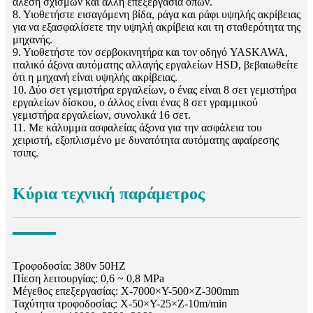
άλεση σχισμών και άλλη επεξεργασία οπών.
8. Υιοθετήστε εισαγόμενη βίδα, ράγα και ράφι υψηλής ακρίβειας
για να εξασφαλίσετε την υψηλή ακρίβεια και τη σταθερότητα της
μηχανής.
9. Υιοθετήστε τον σερβοκινητήρα και τον οδηγό YASKAWA,
ιταλικό άξονα αυτόματης αλλαγής εργαλείων HSD, βεβαιωθείτε
ότι η μηχανή είναι υψηλής ακρίβειας.
10. Δύο σετ γεμιστήρα εργαλείων, ο ένας είναι 8 σετ γεμιστήρα
εργαλείων δίσκου, ο άλλος είναι ένας 8 σετ γραμμικού
γεμιστήρα εργαλείων, συνολικά 16 σετ.
11. Με κάλυμμα ασφαλείας άξονα για την ασφάλεια του
χειριστή, εξοπλισμένο με δυνατότητα αυτόματης αφαίρεσης
τσιπς.
Κύρια τεχνική παράμετρος
Τροφοδοσία: 380v 50HZ
Πίεση λειτουργίας: 0,6 ~ 0,8 MPa
Μέγεθος επεξεργασίας: X-7000×Y-500×Z-300mm
Ταχύτητα τροφοδοσίας: X-50×Y-25×Z-10m/min