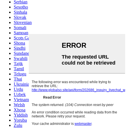
Serbian
Sesotho
Sinhala
Slovak
Slovenian
Somali
Samoan
Scots Gaelic
Shona
Sindhi
Sundanese
Swahili
Tajik
Tamil
Telugu
Thai
Ukrainian
Urdu
Uzbek
Vietnamese
Welsh
Xhosa
Yiddish
Yoruba
Zulu