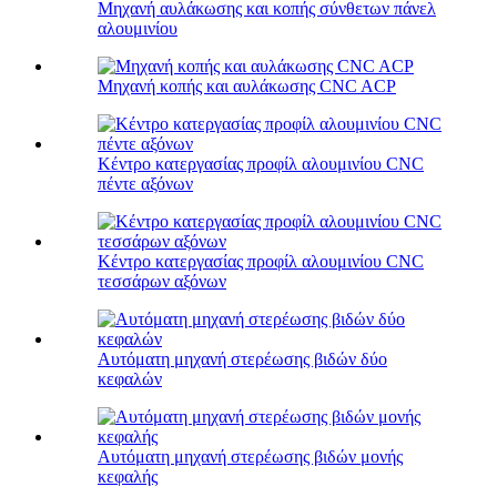
Μηχανή αυλάκωσης και κοπής σύνθετων πάνελ
αλουμινίου
Μηχανή κοπής και αυλάκωσης CNC ACP
Κέντρο κατεργασίας προφίλ αλουμινίου CNC
πέντε αξόνων
Κέντρο κατεργασίας προφίλ αλουμινίου CNC
τεσσάρων αξόνων
Αυτόματη μηχανή στερέωσης βιδών δύο
κεφαλών
Αυτόματη μηχανή στερέωσης βιδών μονής
κεφαλής