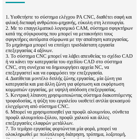
1. Υιοθετήστε το σύστημα ελέγχου PA CNC, διαθέτει σαφή και
φιλική διεπαφή ανθρώπου-μηχανής, εύκολη στη λειτουργία.
2. Με το επαγγελματικό λογισμικό CAM, σύστημα σφιγκτήρων
κατά της σύγκρουσης που μπορεί να μετακινήσει τους
σφιγκτήρες αυτόματα σύμφωνα με την απαίτηση κατεργασίας.
Το μηχάνημα μπορεί να επιτύχει τρισδιάστατη εργασία
επεξεργασίας 4 αξόνων.
3. Το σύστημα CNC μπορεί να λάβει απευθείας το σχέδιο CAD
ή να κάνει την κατεργασία του σχεδίου CAD στο σύστημα
CNC, στη συνέχεια να δημιουργήσει αρχεία NC, να
επεξεργαστεί και να εφαρμόσει την επεξεργασία.
4. Διατίθεται μοντέλο διπλής ζώνης εργασίας, μία ζώνη για
κατεργασία και μια άλλη ζώνη για φόρτωση και εκφόρτωση
κομματιών εργασίας, με υψηλή απόδοση επεξεργασίας.
5. Κεντρική λίπανση χρησιμοποιώντας σύστημα διακοπτόμενης
τροφοδοσίας, η ψύξη του εργαλείου υιοθετεί αντλία ψεκασμού
ελεγχόμενη από σύστημα CNC.
6. Μπορεί να χρησιμοποιηθεί για προφίλ αλουμινίου, σύνθετα
προφίλ αλουμινίου-ξύλου, προφίλ χαλκού και άλλες
επεξεργασίες ελαφρών μετάλλων.
7. Το τεμάχιο εργασίας φορτώνεται μία φορά, μπορεί να
ολοκληρωθεί με πολύπλευρη διάτρηση, τρύπημα, λοξοτομή,