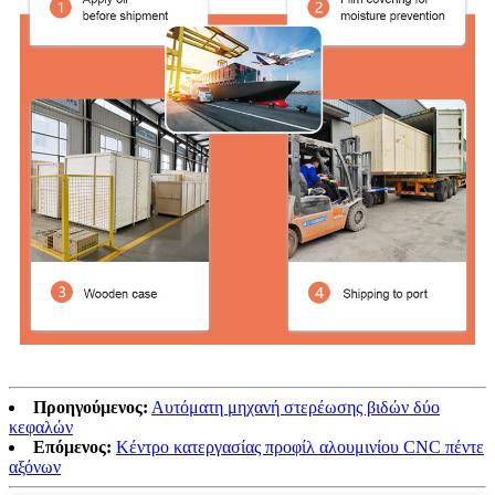
Προηγούμενος:
Αυτόματη μηχανή στερέωσης βιδών δύο
κεφαλών
Επόμενος:
Κέντρο κατεργασίας προφίλ αλουμινίου CNC πέντε
αξόνων