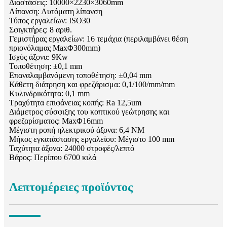
Διαστάσεις: 10000×2230×3060mm
Λίπανση: Αυτόματη λίπανση
Τύπος εργαλείων: ISO30
Σφιγκτήρες: 8 αριθ.
Γεμιστήρας εργαλείων: 16 τεμάχια (περιλαμβάνει θέση
πριονόλαμας MaxΦ300mm)
Ισχύς άξονα: 9Kw
Τοποθέτηση: ±0,1 mm
Επαναλαμβανόμενη τοποθέτηση: ±0,04 mm
Κάθετη διάτρηση και φρεζάρισμα: 0,1/100/mm/mm
Κυλινδρικότητα: 0,1 mm
Τραχύτητα επιφάνειας κοπής: Ra 12,5um
Διάμετρος σύσφιξης του κοπτικού γεώτρησης και
φρεζαρίσματος: MaxΦ16mm
Μέγιστη ροπή ηλεκτρικού άξονα: 6,4 NM
Μήκος εγκατάστασης εργαλείου: Μέγιστο 100 mm
Ταχύτητα άξονα: 24000 στροφές/λεπτό
Βάρος: Περίπου 6700 κιλά
Λεπτομέρειες προϊόντος