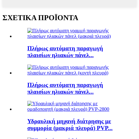
ΣΧΕΤΙΚΑ ΠΡΟΪΟΝΤΑ
Πλήρως αυτόματη παραγωγή
πλαισίων ηλιακών πάνελ...
Πλήρως αυτόματη παραγωγή
πλαισίων ηλιακών πάνελ...
Υδραυλική μηχανή διάτρησης με
συμμορία (μακριά πλευρά) PVP...