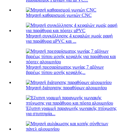
Μηχανή καθαρισμού γωνιών CNC
Μηχανή συγκόλλησης 4 κεφαλών χωρίς ραφή
για παράθυρα uPVC και ...
Μηχανή πρεσαρίσματος γωνίας 7 αξόνων
βαρέως τύπου μονής κεφαλής...
Μηχανή διάτρησης παραθύρων αλουμινίου
Έξυπνη γραμμή παραγωγής γωνιακής πτύχωσης
για στυπτηρία...