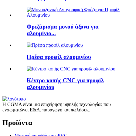
Φρεζάρισμα μονού άξονα για
αλουμίνιο...
Πρέσα προφίλ αλουμινίου
Κέντρο κοπής CNC για προφίλ
αλουμινίου
Η CGMA είναι μια επιχείρηση υψηλής τεχνολογίας που
ενσωματώνει Ε&Α, παραγωγή και πωλήσεις.
Προϊόντα
Μηχανή παραθύρων uPVC