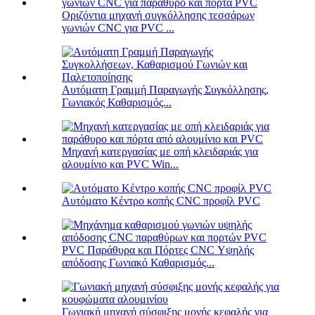
Οριζόντια μηχανή συγκόλλησης τεσσάρων
γωνιών CNC για PVC ...
Αυτόματη Γραμμή Παραγωγής Συγκόλλησης,
Γωνιακός Καθαρισμός...
Μηχανή κατεργασίας με οπή κλειδαριάς για
αλουμίνιο και PVC Win...
Αυτόματο Κέντρο κοπής CNC προφίλ PVC
PVC Παράθυρα και Πόρτες CNC Υψηλής
απόδοσης Γωνιακό Καθαρισμός...
Γωνιακή μηχανή σύσφιξης μονής κεφαλής για