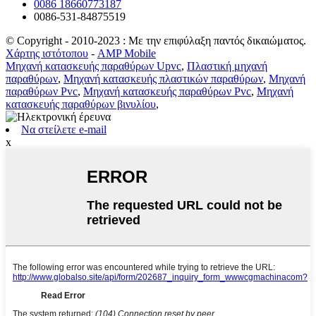
0086 18660773187
0086-531-84875519
© Copyright - 2010-2023 : Με την επιφύλαξη παντός δικαιώματος.
Χάρτης ιστότοπου
-
AMP Mobile
Μηχανή κατασκευής παραθύρων Upvc
,
Πλαστική μηχανή
παραθύρων
,
Μηχανή κατασκευής πλαστικών παραθύρων
,
Μηχανή
παραθύρων Pvc
,
Μηχανή κατασκευής παραθύρων Pvc
,
Μηχανή
κατασκευής παραθύρων βινυλίου
,
Να στείλετε e-mail
x