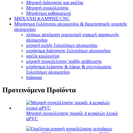
Μηχανή διάτρησης και φρέζας
Μηχανή συγκόλλησης
Μηχάνημα καθαρισμού
ΜΗΧΑΝΗ ΚΑΜΨΗΣ CNC
Μηχάνημα ξυλότυπου αλουμινίου & βιομηχανικής μηχανής
αλουμινίου
πλήρως αυτόματη ρομποτική γραμμή παραγωγής
αλουμινίου
μηχανή κοπής ξυλοτύπων αλουμινίου
μηχάνημα διάτρησης ξυλοτύπων αλουμινίου
φρέζα κουλοχέρη
μηχανή συγκόλλησης τριβής ανάδευσης
μηχάνημα λείανσης & λάκας & στεγνώματος
ξυλοτύπων αλουμινίου
διάφορα
Προτεινόμενα Προϊόντα
Μηχανή συγκόλλησης προφίλ 4 κεφαλών λευκό
uPVC