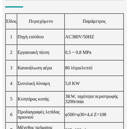
Είδος
Περιεχόμενο
Παράμετρος
1
Πηγή εισόδου
AC380V/50HZ
2
Εργασιακή πίεση
0,5 ~ 0,8 MPa
3
Κατανάλωση αέρα
80 λίτρα/λεπτό
4
Συνολική δύναμη
5,0 KW
3KW, ταχύτητα περιστροφής
5
Κινητήρας κοπής
3200r/min
Προδιαγραφές λεπίδας
6
φ500×φ30×4,4 Z=108
πριονιού
Μέγεθος τμήματος