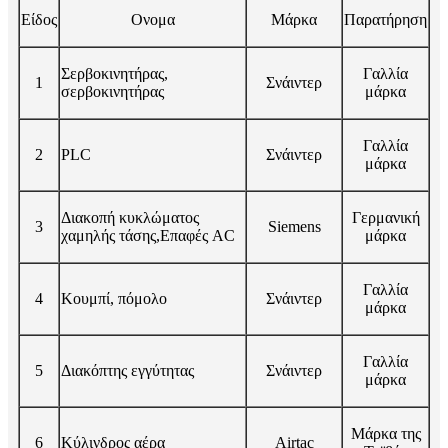
Είδος
Ονομα
Μάρκα
Παρατήρηση
Σερβοκινητήρας,
Γαλλία
1
Σνάιντερ
σερβοκινητήρας
μάρκα
Γαλλία
2
PLC
Σνάιντερ
μάρκα
Διακοπή κυκλώματος
Γερμανική
3
Siemens
χαμηλής τάσης,
Επαφές AC
μάρκα
Γαλλία
4
Κουμπί, πόμολο
Σνάιντερ
μάρκα
Γαλλία
5
Διακόπτης εγγύτητας
Σνάιντερ
μάρκα
Μάρκα της
6
Κύλινδρος αέρα
Airtac