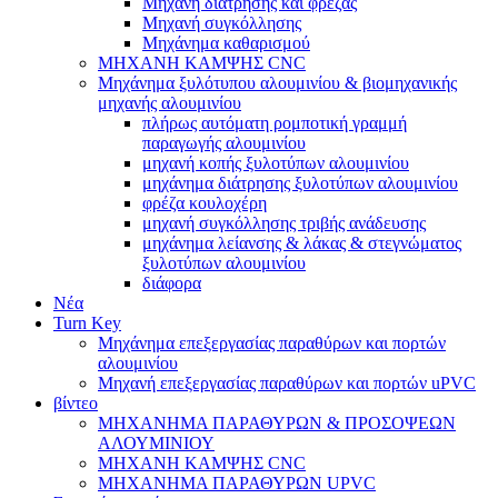
Μηχανή διάτρησης και φρέζας
Μηχανή συγκόλλησης
Μηχάνημα καθαρισμού
ΜΗΧΑΝΗ ΚΑΜΨΗΣ CNC
Μηχάνημα ξυλότυπου αλουμινίου & βιομηχανικής
μηχανής αλουμινίου
πλήρως αυτόματη ρομποτική γραμμή
παραγωγής αλουμινίου
μηχανή κοπής ξυλοτύπων αλουμινίου
μηχάνημα διάτρησης ξυλοτύπων αλουμινίου
φρέζα κουλοχέρη
μηχανή συγκόλλησης τριβής ανάδευσης
μηχάνημα λείανσης & λάκας & στεγνώματος
ξυλοτύπων αλουμινίου
διάφορα
Νέα
Turn Key
Μηχάνημα επεξεργασίας παραθύρων και πορτών
αλουμινίου
Μηχανή επεξεργασίας παραθύρων και πορτών uPVC
βίντεο
ΜΗΧΑΝΗΜΑ ΠΑΡΑΘΥΡΩΝ & ΠΡΟΣΟΨΕΩΝ
ΑΛΟΥΜΙΝΙΟΥ
ΜΗΧΑΝΗ ΚΑΜΨΗΣ CNC
ΜΗΧΑΝΗΜΑ ΠΑΡΑΘΥΡΩΝ UPVC