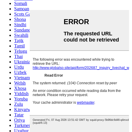
Somali
Samoan
Scots Gaelic
Shona
Sindhi
Sundanese
Swahili
Tajik
Tamil
Telugu
Thai
Ukrainian
Urdu
Uzbek
Vietnamese
Welsh
Xhosa
Yiddish
Yoruba
Zulu
Kinyarwanda
Tatar
Oriya
Turkmen
Uyghur