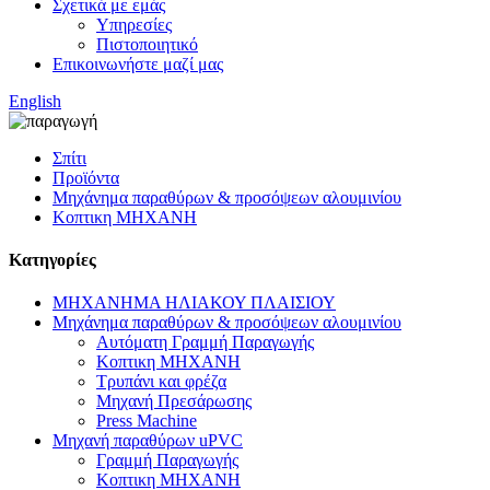
Σχετικά με εμάς
Υπηρεσίες
Πιστοποιητικό
Επικοινωνήστε μαζί μας
English
Σπίτι
Προϊόντα
Μηχάνημα παραθύρων & προσόψεων αλουμινίου
Κοπτικη ΜΗΧΑΝΗ
Κατηγορίες
ΜΗΧΑΝΗΜΑ ΗΛΙΑΚΟΥ ΠΛΑΙΣΙΟΥ
Μηχάνημα παραθύρων & προσόψεων αλουμινίου
Αυτόματη Γραμμή Παραγωγής
Κοπτικη ΜΗΧΑΝΗ
Τρυπάνι και φρέζα
Μηχανή Πρεσάρωσης
Press Machine
Μηχανή παραθύρων uPVC
Γραμμή Παραγωγής
Κοπτικη ΜΗΧΑΝΗ