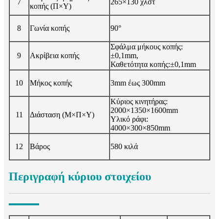
7
265×130 χλστ
κοπής (Π×Υ)
8
Γωνία κοπής
90°
Σφάλμα μήκους κοπής:
9
Ακρίβεια κοπής
±0,1mm,
Καθετότητα κοπής:±0,1mm
10
Μήκος κοπής
3mm έως 300mm
Κύριος κινητήρας:
2000×1350×1600mm
11
Διάσταση (Μ×Π×Υ)
Υλικό ράφι:
4000×300×850mm
12
Βάρος
580 κιλά
Περιγραφή κύριου στοιχείου