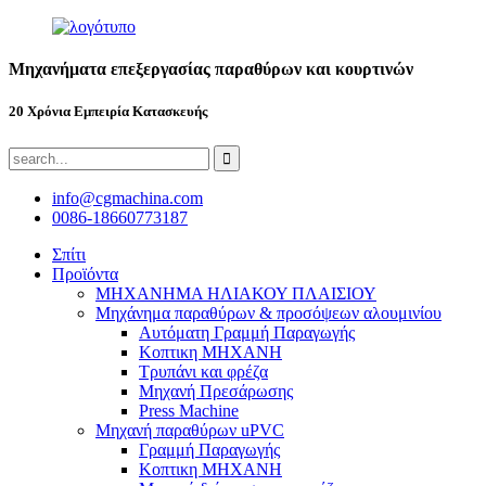
Μηχανήματα επεξεργασίας παραθύρων και κουρτινών
20 Χρόνια Εμπειρία Κατασκευής
info@cgmachina.com
0086-18660773187
Σπίτι
Προϊόντα
ΜΗΧΑΝΗΜΑ ΗΛΙΑΚΟΥ ΠΛΑΙΣΙΟΥ
Μηχάνημα παραθύρων & προσόψεων αλουμινίου
Αυτόματη Γραμμή Παραγωγής
Κοπτικη ΜΗΧΑΝΗ
Τρυπάνι και φρέζα
Μηχανή Πρεσάρωσης
Press Machine
Μηχανή παραθύρων uPVC
Γραμμή Παραγωγής
Κοπτικη ΜΗΧΑΝΗ