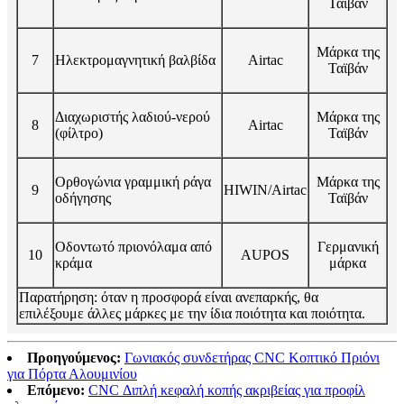
Ταϊβάν
Μάρκα της
7
Ηλεκτρομαγνητική βαλβίδα
Airtac
Ταϊβάν
Διαχωριστής λαδιού-νερού
Μάρκα της
8
Airtac
(φίλτρο)
Ταϊβάν
Ορθογώνια γραμμική ράγα
Μάρκα της
9
HIWIN/Airtac
οδήγησης
Ταϊβάν
Οδοντωτό πριονόλαμα από
Γερμανική
10
AUPOS
κράμα
μάρκα
Παρατήρηση: όταν η προσφορά είναι ανεπαρκής, θα
επιλέξουμε άλλες μάρκες με την ίδια ποιότητα και ποιότητα.
Προηγούμενος:
Γωνιακός συνδετήρας CNC Κοπτικό Πριόνι
για Πόρτα Αλουμινίου
Επόμενο:
CNC Διπλή κεφαλή κοπής ακριβείας για προφίλ