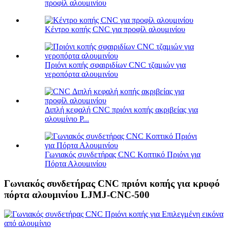
προφίλ αλουμινίου
Κέντρο κοπής CNC για προφίλ αλουμινίου
Πριόνι κοπής σφαιριδίων CNC τζαμιών για
νεροπόρτα αλουμινίου
Διπλή κεφαλή CNC πριόνι κοπής ακριβείας για
αλουμίνιο P...
Γωνιακός συνδετήρας CNC Κοπτικό Πριόνι για
Πόρτα Αλουμινίου
Γωνιακός συνδετήρας CNC πριόνι κοπής για κρυφό
πόρτα αλουμινίου LJMJ-CNC-500