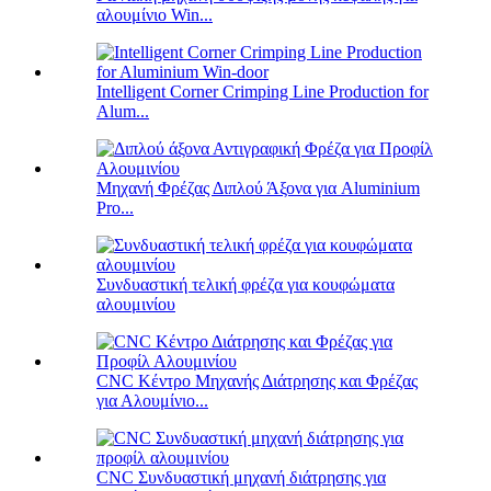
αλουμίνιο Win...
Intelligent Corner Crimping Line Production for
Alum...
Μηχανή Φρέζας Διπλού Άξονα για Aluminium
Pro...
Συνδυαστική τελική φρέζα για κουφώματα
αλουμινίου
CNC Κέντρο Μηχανής Διάτρησης και Φρέζας
για Αλουμίνιο...
CNC Συνδυαστική μηχανή διάτρησης για